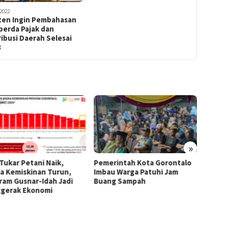
2022
ten Ingin Pembahasan
perda Pajak dan
ibusi Daerah Selesai
3
»
 Tukar Petani Naik,
Pemerintah Kota Gorontalo
Di Ten
a Kemiskinan Turun,
Imbau Warga Patuhi Jam
Region
ram Gusnar-Idah Jadi
Buang Sampah
Tumbuh
gerak Ekonomi
Sulaw