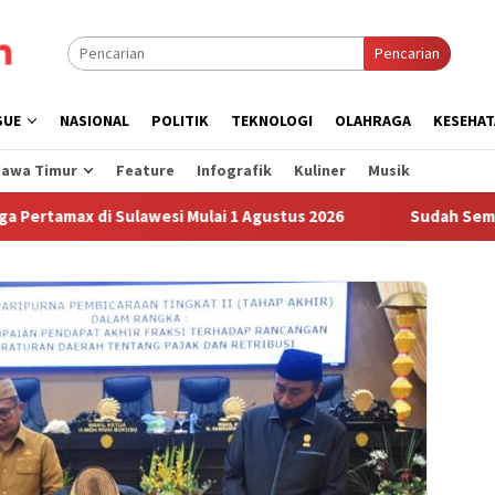
Pencarian
SUE
NASIONAL
POLITIK
TEKNOLOGI
OLAHRAGA
KESEHAT
Jawa Timur
Feature
Infografik
Kuliner
Musik
 di Sulawesi Mulai 1 Agustus 2026
Sudah Sembilan Hari 