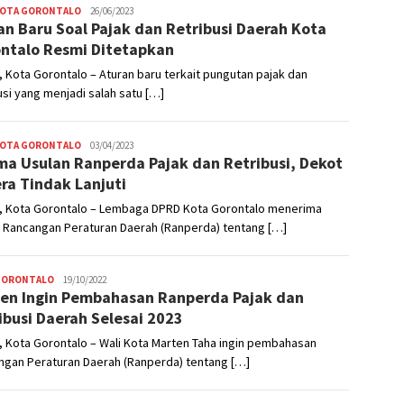
KOTA GORONTALO
Admin
26/06/2023
an Baru Soal Pajak dan Retribusi Daerah Kota
ntalo Resmi Ditetapkan
 Kota Gorontalo – Aturan baru terkait pungutan pajak dan
usi yang menjadi salah satu […]
KOTA GORONTALO
Admin
03/04/2023
ma Usulan Ranperda Pajak dan Retribusi, Dekot
ra Tindak Lanjuti
, Kota Gorontalo – Lembaga DPRD Kota Gorontalo menerima
n Rancangan Peraturan Daerah (Ranperda) tentang […]
GORONTALO
Admin
19/10/2022
en Ingin Pembahasan Ranperda Pajak dan
ibusi Daerah Selesai 2023
 Kota Gorontalo – Wali Kota Marten Taha ingin pembahasan
ngan Peraturan Daerah (Ranperda) tentang […]