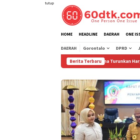
Loncat
tutup
ke
konten
HOME
HEADLINE
DAERAH
ONE IS
DAERAH
Gorontalo
DPRD
Pertamina Turunkan Harga Pertamax
Berita Terbaru