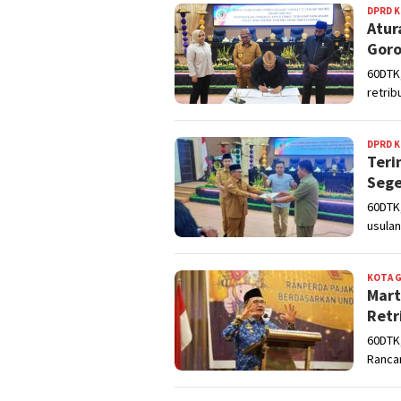
DPRD 
Atur
Goro
60DTK,
retrib
DPRD 
Teri
Sege
60DTK
usula
KOTA 
Mart
Retr
60DTK,
Ranca