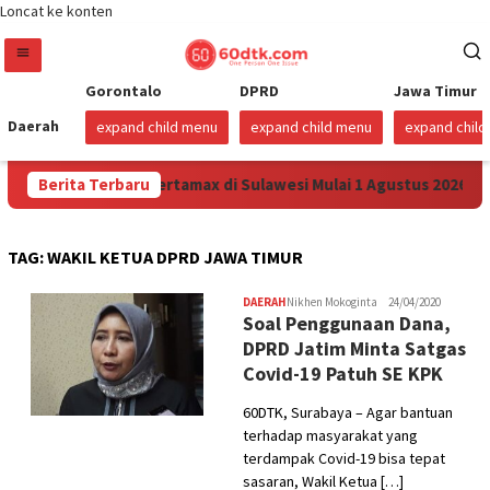
Loncat ke konten
Gorontalo
DPRD
Jawa Timur
Daerah
expand child menu
expand child menu
expand chil
a Turunkan Harga Pertamax di Sulawesi Mulai 1 Agustus 2026
Berita Terbaru
TAG:
WAKIL KETUA DPRD JAWA TIMUR
DAERAH
Nikhen Mokoginta
24/04/2020
Soal Penggunaan Dana,
DPRD Jatim Minta Satgas
Covid-19 Patuh SE KPK
60DTK, Surabaya – Agar bantuan
terhadap masyarakat yang
terdampak Covid-19 bisa tepat
sasaran, Wakil Ketua […]