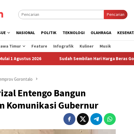
Pencarian
SUE
NASIONAL
POLITIK
TEKNOLOGI
OLAHRAGA
KESEHAT
Jawa Timur
Feature
Infografik
Kuliner
Musik
us 2026
Sudah Sembilan Hari Harga Beras Gorontalo Term
emprov Gorontalo
rizal Entengo Bangun
im Komunikasi Gubernur