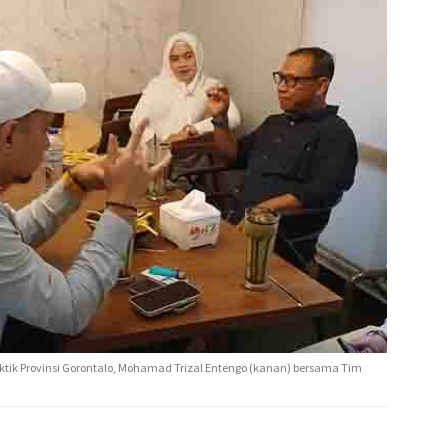
sktik Provinsi Gorontalo, Mohamad Trizal Entengo (kanan) bersama Tim