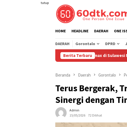
Loncat
tutup
ke
konten
HOME
HEADLINE
DAERAH
ONE IS
DAERAH
Gorontalo
DPRD
Pertamina Turunkan Harga Pertamax di Sulawesi Mulai 1 Agust
Berita Terbaru
Beranda
Daerah
Gorontalo
P
Terus Bergerak, T
Sinergi dengan T
Admin
15/05/2026
72 Dilihat