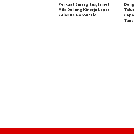
Perkuat Sinergitas, Ismet
Deng
Mile Dukung Kinerja Lapas
Talu
Kelas IIA Gorontalo
Cepat
Tana