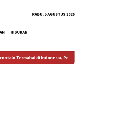
tutup
RABU, 5 AGUSTUS 2026
AN
HIBURAN
ahal di Indonesia, Pemprov Tidak Punya Solusi?
Aliansi