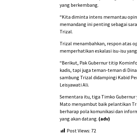
yang berkembang.
“Kita diminta intens memantau opini 
memandang ini penting sebagai sara
Trizal.
Trizal menambahkan, respon atas opin
memperhatikan eskalasi isu-isu yan
“Berikut, Pak Gubernur titip Kominfo
kadis, tapi juga teman-teman di Dina
sambung Trizal didampingi Kabid Pe
Leisyawati Ali.
Sementara itu, tiga Timko Gubernur 
Mato menyambut baik pelantikan Tri
berharap pola komunikasi dan inform
yang akan datang.
(adv)
Post Views:
72