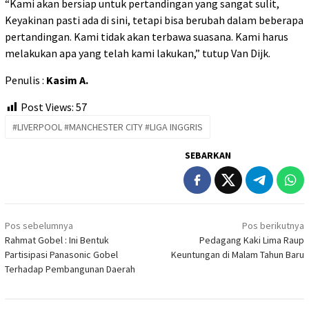
“Kami akan bersiap untuk pertandingan yang sangat sulit,
Keyakinan pasti ada di sini, tetapi bisa berubah dalam beberapa
pertandingan. Kami tidak akan terbawa suasana. Kami harus
melakukan apa yang telah kami lakukan,” tutup Van Dijk.
Penulis :
Kasim A.
Post Views:
57
#LIVERPOOL #MANCHESTER CITY #LIGA INGGRIS
SEBARKAN
Navigasi
Pos sebelumnya
Pos berikutnya
pos
Rahmat Gobel : Ini Bentuk
Pedagang Kaki Lima Raup
Partisipasi Panasonic Gobel
Keuntungan di Malam Tahun Baru
Terhadap Pembangunan Daerah