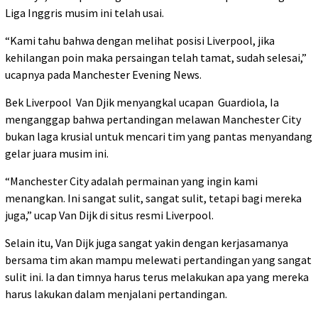
Liga Inggris musim ini telah usai.
“Kami tahu bahwa dengan melihat posisi Liverpool, jika
kehilangan poin maka persaingan telah tamat, sudah selesai,”
ucapnya pada Manchester Evening News.
Bek Liverpool Van Djik menyangkal ucapan Guardiola, Ia
menganggap bahwa pertandingan melawan Manchester City
bukan laga krusial untuk mencari tim yang pantas menyandang
gelar juara musim ini.
“Manchester City adalah permainan yang ingin kami
menangkan. Ini sangat sulit, sangat sulit, tetapi bagi mereka
juga,” ucap Van Dijk di situs resmi Liverpool.
Selain itu, Van Dijk juga sangat yakin dengan kerjasamanya
bersama tim akan mampu melewati pertandingan yang sangat
sulit ini. Ia dan timnya harus terus melakukan apa yang mereka
harus lakukan dalam menjalani pertandingan.