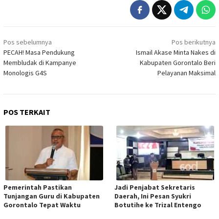
Navigasi
Pos sebelumnya
Pos berikutnya
pos
PECAH! Masa Pendukung
Ismail Akase Minta Nakes di
Membludak di Kampanye
Kabupaten Gorontalo Beri
Monologis G4S
Pelayanan Maksimal
POS TERKAIT
Pemerintah Pastikan
Jadi Penjabat Sekretaris
Tunjangan Guru di Kabupaten
Daerah, Ini Pesan Syukri
Gorontalo Tepat Waktu
Botutihe ke Trizal Entengo