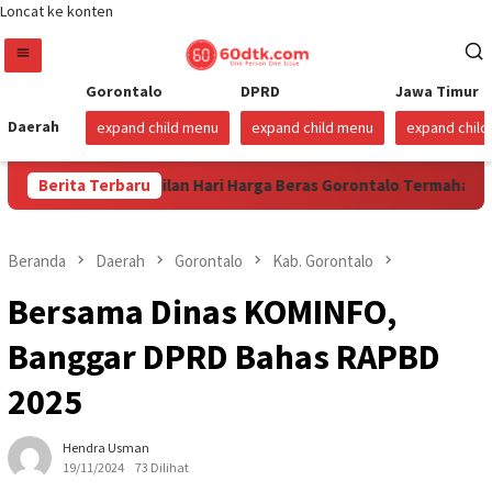
Loncat ke konten
Gorontalo
DPRD
Jawa Timur
Daerah
expand child menu
expand child menu
expand chil
Sudah Sembilan Hari Harga Beras Gorontalo Termahal di Ind
Berita Terbaru
Beranda
Daerah
Gorontalo
Kab. Gorontalo
Bersama Dinas KOMINFO,
Banggar DPRD Bahas RAPBD
2025
Hendra Usman
19/11/2024
73 Dilihat