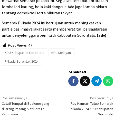
mewarnai semarak pilkada ini. Kegiatan tersebut antara lain
lomba lari karung, bola kaki dangdut. Ada juga lomba pidato
tentang demokrasi serta hiburan rakyat.
Semarak Pilkada 2024 ini bertujuan untuk meningkatkan
partisipasi masyarakat serta mempererat tali persaudaraan
antar penyelenggara pemilu di Kabupaten Gorontalo.
(adv)
Post Views:
47
KPU Kabupaten Gorontalo
KPU Melayani
Pilkada Serentak 2024
SEBARKAN
Navigasi
Pos sebelumnya
Pos berikutnya
pos
Catat! Tempat di Boalemo yang
Roy Hamrain Tutup Semarak
dilarang Pasang Alat Peraga
Pilkada 2024 KPU Kabupaten
Kampanye
Gorontalo