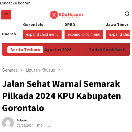
Loncat ke konten
Gorontalo
DPRD
Jawa Timur
Daerah
expand child menu
expand child menu
expand chil
Sulawesi Mulai 1 Agustus 2026
Berita Terbaru
Sudah Sembilan Hari Harg
Beranda
Liputan-Khusus
Jalan Sehat Warnai Semarak
Pilkada 2024 KPU Kabupaten
Gorontalo
Admin
19/09/2024
47 Dilihat