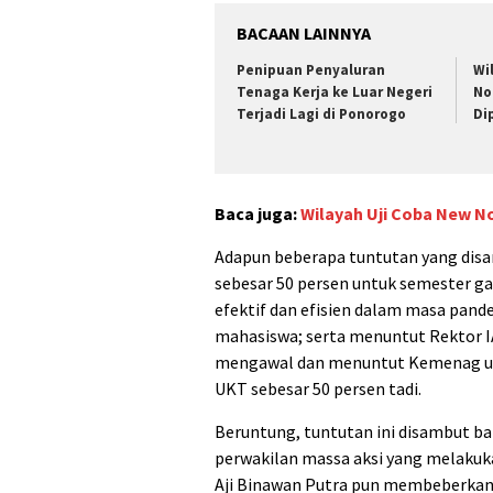
BACAAN LAINNYA
Penipuan Penyaluran
Wi
Tenaga Kerja ke Luar Negeri
No
Terjadi Lagi di Ponorogo
Di
Baca juga:
Wilayah Uji Coba New N
Adapun beberapa tuntutan yang dis
sebesar 50 persen untuk semester ga
efektif dan efisien dalam masa pan
mahasiswa; serta menuntut Rektor I
mengawal dan menuntut Kemenag u
UKT sebesar 50 persen tadi.
Beruntung, tuntutan ini disambut ba
perwakilan massa aksi yang melakuk
Aji Binawan Putra pun membeberkan