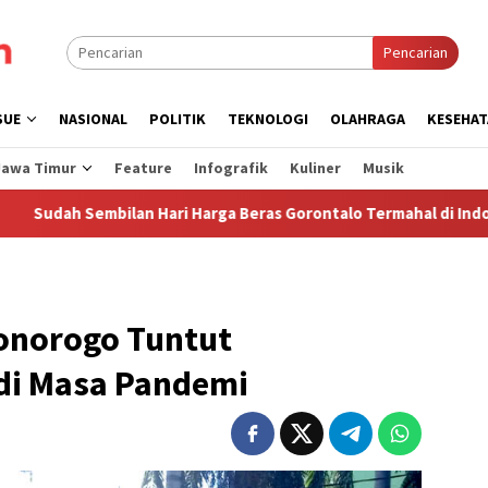
Pencarian
SUE
NASIONAL
POLITIK
TEKNOLOGI
OLAHRAGA
KESEHAT
Jawa Timur
Feature
Infografik
Kuliner
Musik
lan Hari Harga Beras Gorontalo Termahal di Indonesia, Pemprov
onorogo Tuntut
di Masa Pandemi