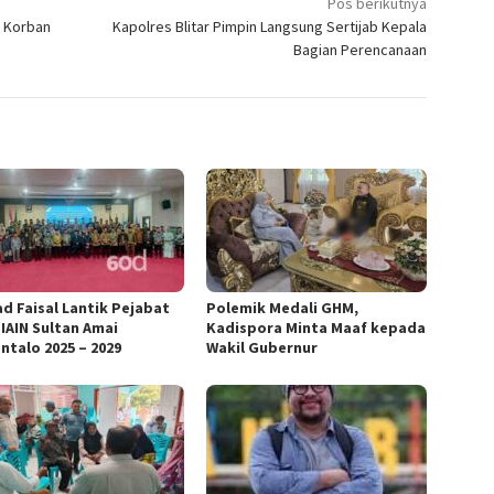
Pos berikutnya
k Korban
Kapolres Blitar Pimpin Langsung Sertijab Kepala
Bagian Perencanaan
d Faisal Lantik Pejabat
Polemik Medali GHM,
 IAIN Sultan Amai
Kadispora Minta Maaf kepada
ntalo 2025 – 2029
Wakil Gubernur