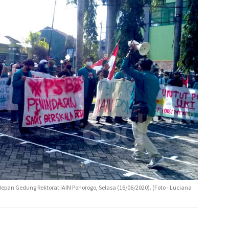
epan Gedung Rektorat IAIN Ponorogo, Selasa (16/06/2020). (Foto - Luciana