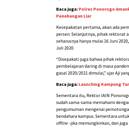
Baca juga:
Polres Ponorogo Amanka
Penebangan Liar
Kesepakatan pertama, akan ada pemo
persen. Selanjutnya, pihak rektora
seharusnya hanya mulai 16 Juni 2020, 
Juli 2020.
“Disepakati juga bahwa pihak rekto
pembelajaran daring di masa pandem
gasal 2020/2021 dimulai,” ujar Aji ya
Baca juga:
Launching Kampung Tan
Sementara itu, Rektor IAIN Ponorog
sudah sama-sama memahami dengan 
pengumuman mengenai pemotongan 
bendahara kampus. Sementara untuk 
offline
-jika memungkinkan, dan juga