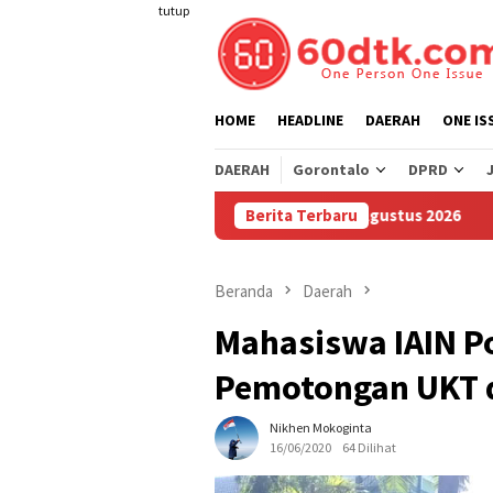
Loncat
tutup
ke
konten
HOME
HEADLINE
DAERAH
ONE IS
DAERAH
Gorontalo
DPRD
a Pertamax di Sulawesi Mulai 1 Agustus 2026
Berita Terbaru
Sudah Sembi
Beranda
Daerah
Mahasiswa IAIN P
Pemotongan UKT 
Nikhen Mokoginta
16/06/2020
64 Dilihat