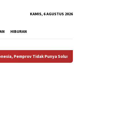
tutup
KAMIS, 6 AGUSTUS 2026
AN
HIBURAN
 Tidak Punya Solusi?
Aliansi Masyarakat Penambang Desa