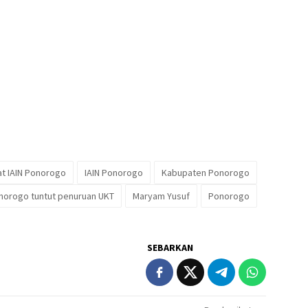
t IAIN Ponorogo
IAIN Ponorogo
Kabupaten Ponorogo
orogo tuntut penuruan UKT
Maryam Yusuf
Ponorogo
SEBARKAN