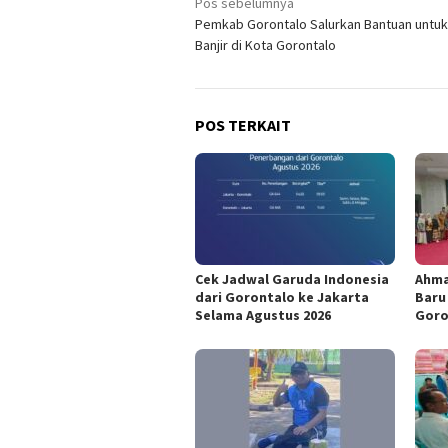
Navigasi
Pos sebelumnya
Pemkab Gorontalo Salurkan Bantuan untu
pos
Banjir di Kota Gorontalo
POS TERKAIT
Cek Jadwal Garuda Indonesia
Ahma
dari Gorontalo ke Jakarta
Baru
Selama Agustus 2026
Goro