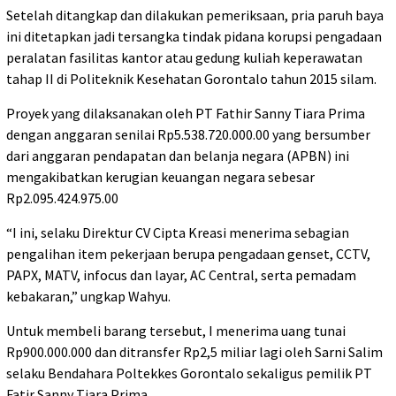
Setelah ditangkap dan dilakukan pemeriksaan, pria paruh baya
ini ditetapkan jadi tersangka tindak pidana korupsi pengadaan
peralatan fasilitas kantor atau gedung kuliah keperawatan
tahap II di Politeknik Kesehatan Gorontalo tahun 2015 silam.
Proyek yang dilaksanakan oleh PT Fathir Sanny Tiara Prima
dengan anggaran senilai Rp5.538.720.000.00 yang bersumber
dari anggaran pendapatan dan belanja negara (APBN) ini
mengakibatkan kerugian keuangan negara sebesar
Rp2.095.424.975.00
“I ini, selaku Direktur CV Cipta Kreasi menerima sebagian
pengalihan item pekerjaan berupa pengadaan genset, CCTV,
PAPX, MATV, infocus dan layar, AC Central, serta pemadam
kebakaran,” ungkap Wahyu.
Untuk membeli barang tersebut, I menerima uang tunai
Rp900.000.000 dan ditransfer Rp2,5 miliar lagi oleh Sarni Salim
selaku Bendahara Poltekkes Gorontalo sekaligus pemilik PT
Fatir Sanny Tiara Prima.