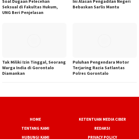
Soal Dugaan Pelecehan
Ini Alasan Pengadilan Negeri
Seksual di Fakultas Hukum,
Bebaskan Sarlis Mantu
UNG Beri Penjelasan
Tak Miliki Izin Tinggal, Seorang
Puluhan Pengendara Motor
Warga India di Gorontalo
Terjaring Razia Satlantas
Diamankan
Polres Gorontalo
HOME
KETENTUAN MEDIA CIBER
TENTANG KAMI
REDAKSI
HUBUNGI KAMI
PRIVACY POLICY