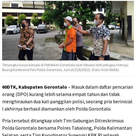
Tersangka kasus korupsi di Poltekkes Gorontalo saat dibawa oleh petugas menuju
Ruang Konferensi Pers Polda Gorontalo, Jumat (5/8/2022). (Foto: Andi 60dtk)
60DTK, Kabupaten Gorontalo
– Masuk dalam daftar pencarian
orang (DPO) kurang lebih selama empat tahun dan tidak
menghiraukan dua kali panggilan polisi, seorang pria berinisial
I akhirnya berhasil diamankan oleh Polda Gorontalo.
Pria tersebut ditangkap oleh Tim Gabungan Ditreskrimsus
Polda Gorontalo bersama Polres Tabalong, Polda Kalimantan
Selatan, serta Tim Koordinator Supervisi KPK RI wilayah