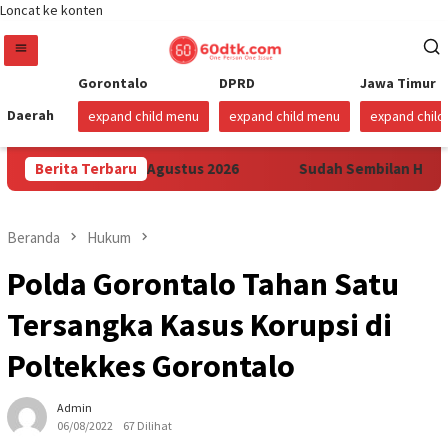
Loncat ke konten
Gorontalo
DPRD
Jawa Timur
Daerah
expand child menu
expand child menu
expand chil
ulawesi Mulai 1 Agustus 2026
Berita Terbaru
Sudah Sembilan Hari Harga
Beranda
Hukum
Polda Gorontalo Tahan Satu
Tersangka Kasus Korupsi di
Poltekkes Gorontalo
Admin
06/08/2022
67 Dilihat