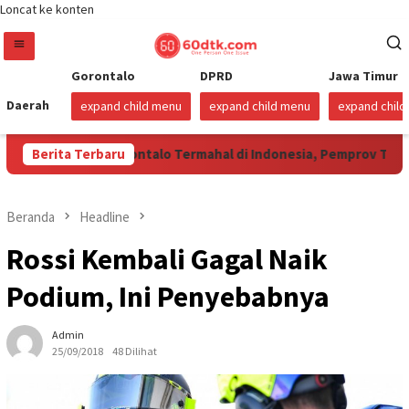
Loncat ke konten
Gorontalo
DPRD
Jawa Timur
Daerah
expand child menu
expand child menu
expand chil
Harga Beras Gorontalo Termahal di Indonesia, Pemprov Tidak Pun
Berita Terbaru
Beranda
Headline
Rossi Kembali Gagal Naik
Podium, Ini Penyebabnya
Admin
25/09/2018
48 Dilihat