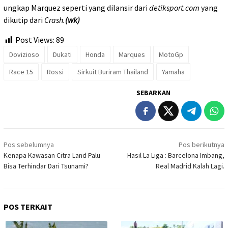
ungkap Marquez seperti yang dilansir dari
detiksport.com
yang
dikutip dari
Crash.
(wk)
Post Views:
89
Dovizioso
Dukati
Honda
Marques
MotoGp
Race 15
Rossi
Sirkuit Buriram Thailand
Yamaha
SEBARKAN
Navigasi
Pos sebelumnya
Pos berikutnya
pos
Kenapa Kawasan Citra Land Palu
Hasil La Liga : Barcelona Imbang,
Bisa Terhindar Dari Tsunami?
Real Madrid Kalah Lagi.
POS TERKAIT