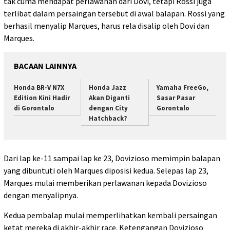
tak cuma mendapat perlawanan dari Dovi, tetapi Rossi juga
terlibat dalam persaingan tersebut di awal balapan. Rossi yang
berhasil menyalip Marques, harus rela disalip oleh Dovi dan
Marques.
BACAAN LAINNYA
Honda BR-V N7X
Honda Jazz
Yamaha FreeGo,
Edition Kini Hadir
Akan Diganti
Sasar Pasar
di Gorontalo
dengan City
Gorontalo
Hatchback?
Dari lap ke-11 sampai lap ke 23, Dovizioso memimpin balapan
yang dibuntuti oleh Marques diposisi kedua. Selepas lap 23,
Marques mulai memberikan perlawanan kepada Dovizioso
dengan menyalipnya.
Kedua pembalap mulai memperlihatkan kembali persaingan
ketat mereka di akhir-akhir race. Ketengangan Dovizioso