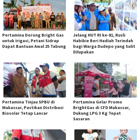
Pertamina Dorong Bright Gas
Jelang HUT RI ke-81, Rusli
untuk Irigasi, Petani Sidrap
Habibie Beri Hadiah Terindah
Dapat Bantuan Awal 25 Tabung
bagi Warga Dudepo yang Sulit
Dilupakan
Pertamina Tinjau SPBU di
Pertamina Gelar Promo
Makassar, Pastikan Distribusi
BrightGas di CFD Makassar,
Biosolar Tetap Lancar
Dukung LPG 3 Kg Tepat
Sasaran