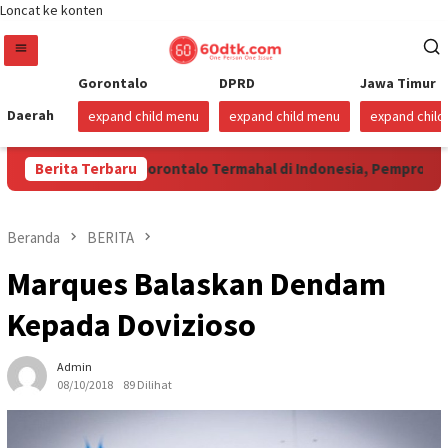
Loncat ke konten
Gorontalo
DPRD
Jawa Timur
Daerah
expand child menu
expand child menu
expand chil
ri Harga Beras Gorontalo Termahal di Indonesia, Pemprov Tidak 
Berita Terbaru
Beranda
BERITA
Marques Balaskan Dendam
Kepada Dovizioso
Admin
08/10/2018
89 Dilihat