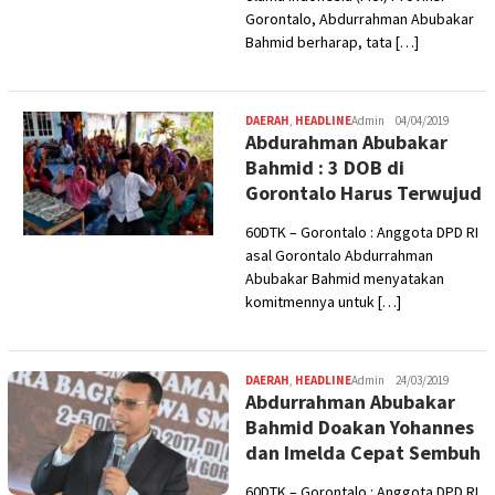
Gorontalo, Abdurrahman Abubakar
Bahmid berharap, tata […]
DAERAH
,
HEADLINE
Admin
04/04/2019
Abdurahman Abubakar
Bahmid : 3 DOB di
Gorontalo Harus Terwujud
60DTK – Gorontalo : Anggota DPD RI
asal Gorontalo Abdurrahman
Abubakar Bahmid menyatakan
komitmennya untuk […]
DAERAH
,
HEADLINE
Admin
24/03/2019
Abdurrahman Abubakar
Bahmid Doakan Yohannes
dan Imelda Cepat Sembuh
60DTK – Gorontalo : Anggota DPD RI