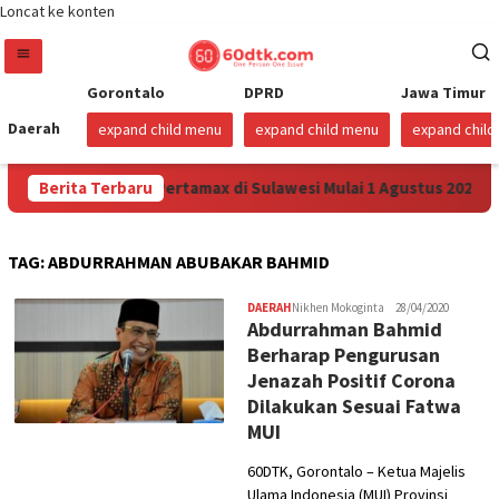
Loncat ke konten
Gorontalo
DPRD
Jawa Timur
Daerah
expand child menu
expand child menu
expand chil
a Turunkan Harga Pertamax di Sulawesi Mulai 1 Agustus 2026
Berita Terbaru
TAG:
ABDURRAHMAN ABUBAKAR BAHMID
DAERAH
Nikhen Mokoginta
28/04/2020
Abdurrahman Bahmid
Berharap Pengurusan
Jenazah Positif Corona
Dilakukan Sesuai Fatwa
MUI
60DTK, Gorontalo – Ketua Majelis
Ulama Indonesia (MUI) Provinsi