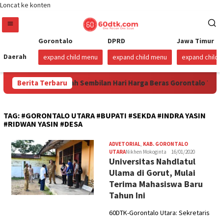
Loncat ke konten
Gorontalo
DPRD
Jawa Timur
Daerah
expand child menu
expand child menu
expand chil
 2026
Berita Terbaru
Sudah Sembilan Hari Harga Beras Gorontalo Termah
TAG:
#GORONTALO UTARA #BUPATI #SEKDA #INDRA YASIN
#RIDWAN YASIN #DESA
ADVETORIAL
,
KAB. GORONTALO
UTARA
Nikhen Mokoginta
16/01/2020
Universitas Nahdlatul
Ulama di Gorut, Mulai
Terima Mahasiswa Baru
Tahun Ini
60DTK-Gorontalo Utara: Sekretaris