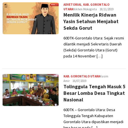
ADVETORIAL
,
KAB. GORONTALO
UTARA
Nikhen Mokoginta
18/11/2019
Menilik Kinerja Ridwan
Yasin Setahun Menjabat
Sekda Gorut
60DTK-Gorontalo Utara: Sejak resmi
dilantik menjadi Sekretaris Daerah
(Sekda) Gorontalo Utara (Gorut)
pada 14 November […]
KAB. GORONTALO UTARA
Kasim
Amir
16/07/2019
Tolinggula Tengah Masuk 5
Besar Lomba Desa Tingkat
Nasional
60DTK – Gorontalo Utara: Desa
Tolinggula Tengah Kabupaten
Gorontalo Utara dipastikan menjadi
lima besar pada […]