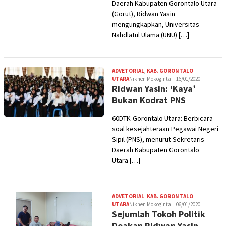
Daerah Kabupaten Gorontalo Utara
(Gorut), Ridwan Yasin
mengungkapkan, Universitas
Nahdlatul Ulama (UNU) […]
ADVETORIAL
,
KAB. GORONTALO
UTARA
Nikhen Mokoginta
16/01/2020
Ridwan Yasin: ‘Kaya’
Bukan Kodrat PNS
60DTK-Gorontalo Utara: Berbicara
soal kesejahteraan Pegawai Negeri
Sipil (PNS), menurut Sekretaris
Daerah Kabupaten Gorontalo
Utara […]
ADVETORIAL
,
KAB. GORONTALO
UTARA
Nikhen Mokoginta
06/01/2020
Sejumlah Tokoh Politik
Doakan Ridwan Yasin