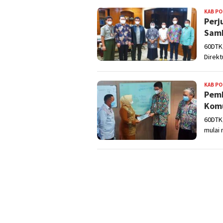
KAB P
Perj
Samb
60DTK,
Direkt
KAB P
Pemk
Komu
60DTK
mulai 