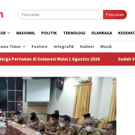
Pencarian
SUE
NASIONAL
POLITIK
TEKNOLOGI
OLAHRAGA
KESEHAT
Jawa Timur
Feature
Infografik
Kuliner
Musik
x di Sulawesi Mulai 1 Agustus 2026
Sudah Sembilan Hari