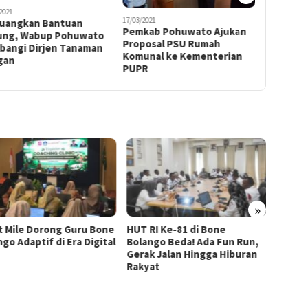
2021
23/04/2021
17/03/2021
juangkan Bantuan
Wakil Bu
Pemkab Pohuwato Ajukan
ung, Wabup Pohuwato
Hadiri P
Proposal PSU Rumah
bangi Dirjen Tanaman
Abdul G
Komunal ke Kementerian
gan
PUPR
»
t Mile Dorong Guru Bone
HUT RI Ke-81 di Bone
Pertam
go Adaptif di Era Digital
Bolango Beda! Ada Fun Run,
untuk 
Gerak Jalan Hingga Hiburan
Dapat 
Rakyat
Tabun