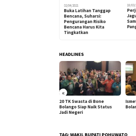
18/03/
23/04/2021
02/04/2021
Per
Wakil Bupati Pohuwato
Buka Latihan Tanggap
Jag
Hadiri Pemakaman Alm. KH.
Bencana, Suharsi:
Sam
Abdul Gofur Nawawi
Pengurangan Risiko
Pan
Bencana Harus Kita
Tingkatkan
HEADLINES
«
nanganan Sampah di Kota
20 TK Swasta di Bone
Isme
ontalo, Lukman Kasim:
Bolango Siap Naik Status
Bolan
adaran Warga Jadi Kunci
Jadi Negeri
TAG:
WAKIL BUPATI POHUWATO