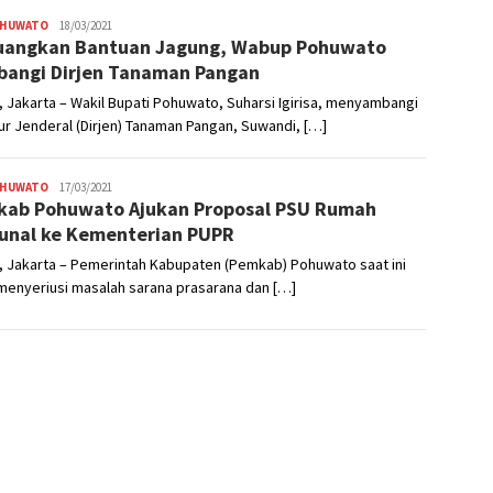
OHUWATO
Admin
18/03/2021
uangkan Bantuan Jagung, Wabup Pohuwato
angi Dirjen Tanaman Pangan
 Jakarta – Wakil Bupati Pohuwato, Suharsi Igirisa, menyambangi
ur Jenderal (Dirjen) Tanaman Pangan, Suwandi, […]
OHUWATO
Admin
17/03/2021
ab Pohuwato Ajukan Proposal PSU Rumah
nal ke Kementerian PUPR
, Jakarta – Pemerintah Kabupaten (Pemkab) Pohuwato saat ini
menyeriusi masalah sarana prasarana dan […]