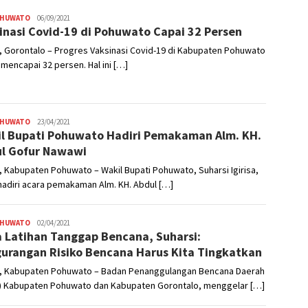
OHUWATO
Admin
06/09/2021
inasi Covid-19 di Pohuwato Capai 32 Persen
 Gorontalo – Progres Vaksinasi Covid-19 di Kabupaten Pohuwato
mencapai 32 persen. Hal ini […]
OHUWATO
Admin
23/04/2021
l Bupati Pohuwato Hadiri Pemakaman Alm. KH.
l Gofur Nawawi
 Kabupaten Pohuwato – Wakil Bupati Pohuwato, Suharsi Igirisa,
adiri acara pemakaman Alm. KH. Abdul […]
OHUWATO
Admin
02/04/2021
 Latihan Tanggap Bencana, Suharsi:
urangan Risiko Bencana Harus Kita Tingkatkan
, Kabupaten Pohuwato – Badan Penanggulangan Bencana Daerah
) Kabupaten Pohuwato dan Kabupaten Gorontalo, menggelar […]