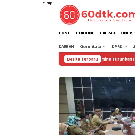
Loncat
tutup
ke
konten
HOME
HEADLINE
DAERAH
ONE IS
DAERAH
Gorontalo
DPRD
Pertamina Turunkan Harga Pertama
Berita Terbaru