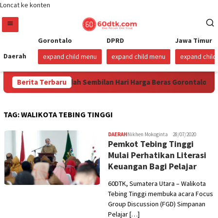
Loncat ke konten
Gorontalo
DPRD
Jawa Timur
Daerah
expand child menu
expand child menu
expand chil
s 2026
Berita Terbaru
Sudah Sembilan Hari Harga Beras Gorontalo Terma
TAG:
WALIKOTA TEBING TINGGI
DAERAH
Nikhen Mokoginta
28/07/2020
Pemkot Tebing Tinggi
Mulai Perhatikan Literasi
Keuangan Bagi Pelajar
60DTK, Sumatera Utara – Walikota
Tebing Tinggi membuka acara Focus
Group Discussion (FGD) Simpanan
Pelajar […]