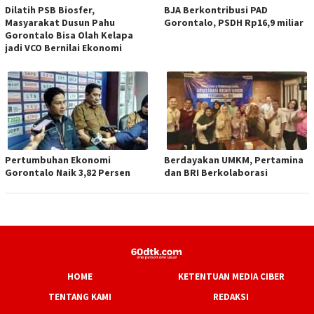
Dilatih PSB Biosfer,
BJA Berkontribusi PAD
Masyarakat Dusun Pahu
Gorontalo, PSDH Rp16,9 miliar
Gorontalo Bisa Olah Kelapa
jadi VCO Bernilai Ekonomi
Pertumbuhan Ekonomi
Berdayakan UMKM, Pertamina
Gorontalo Naik 3,82 Persen
dan BRI Berkolaborasi
HOME
KETENTUAN MEDIA CIBER
TENTANG KAMI
REDAKSI