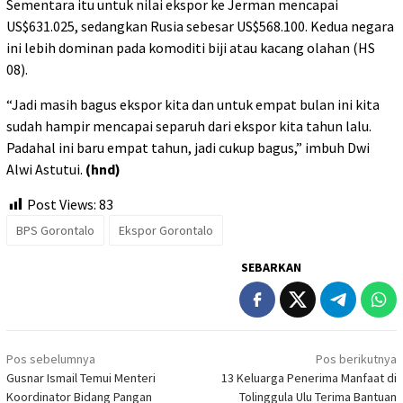
Sementara itu untuk nilai ekspor ke Jerman mencapai
US$631.025, sedangkan Rusia sebesar US$568.100. Kedua negara
ini lebih dominan pada komoditi biji atau kacang olahan (HS
08).
“Jadi masih bagus ekspor kita dan untuk empat bulan ini kita
sudah hampir mencapai separuh dari ekspor kita tahun lalu.
Padahal ini baru empat tahun, jadi cukup bagus,” imbuh Dwi
Alwi Astutui.
(hnd)
Post Views:
83
BPS Gorontalo
Ekspor Gorontalo
SEBARKAN
Navigasi
Pos sebelumnya
Pos berikutnya
pos
Gusnar Ismail Temui Menteri
13 Keluarga Penerima Manfaat di
Koordinator Bidang Pangan
Tolinggula Ulu Terima Bantuan