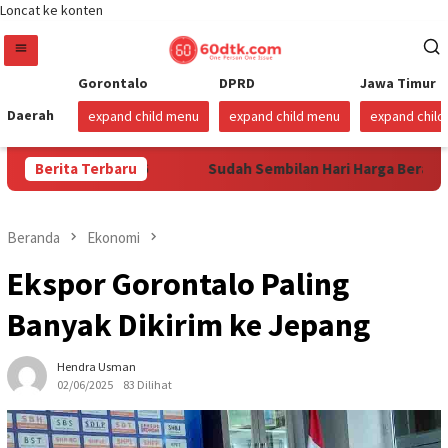
Loncat ke konten
Gorontalo
DPRD
Jawa Timur
Daerah
expand child menu
expand child menu
expand chil
i 1 Agustus 2026
Berita Terbaru
Sudah Sembilan Hari Harga Beras Goron
Beranda
Ekonomi
Ekspor Gorontalo Paling
Banyak Dikirim ke Jepang
Hendra Usman
02/06/2025
83 Dilihat