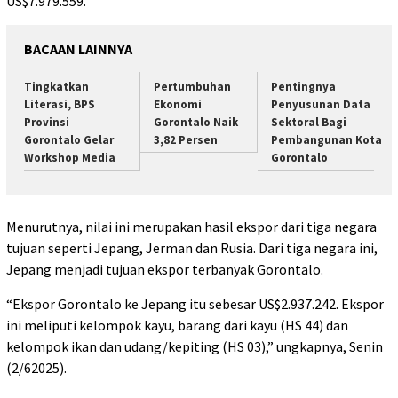
US$7.979.559.
BACAAN LAINNYA
Tingkatkan
Pertumbuhan
Pentingnya
Literasi, BPS
Ekonomi
Penyusunan Data
Provinsi
Gorontalo Naik
Sektoral Bagi
Gorontalo Gelar
3,82 Persen
Pembangunan Kota
Workshop Media
Gorontalo
Menurutnya, nilai ini merupakan hasil ekspor dari tiga negara
tujuan seperti Jepang, Jerman dan Rusia. Dari tiga negara ini,
Jepang menjadi tujuan ekspor terbanyak Gorontalo.
“Ekspor Gorontalo ke Jepang itu sebesar US$2.937.242. Ekspor
ini meliputi kelompok kayu, barang dari kayu (HS 44) dan
kelompok ikan dan udang/kepiting (HS 03),” ungkapnya, Senin
(2/62025).