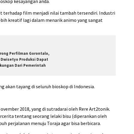
ioskop kesayangan anda.
terhadap film menjadi nilai tambah tersendiri. Industri
ebih kreatif lagi dalam menarik animo yang sangat
rong Perfilman Gorontalo,
 Dwisetyo Produksi Dapat
kungan Dari Pemerintah
ang akan tayang di seluruh bioskop di Indonesia.
 November 2018, yang di sutradarai oleh Rere Art2tonik.
erita tentang seorang lelaki bisu (diperankan oleh
h perjalanan menuju Toraja agar bisa berbicara.