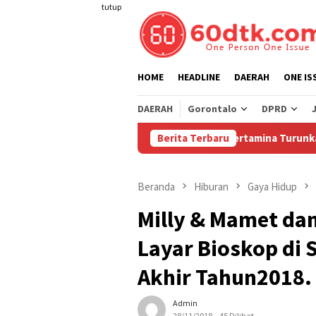
Loncat
tutup
ke
konten
HOME
HEADLINE
DAERAH
ONE IS
DAERAH
Gorontalo
DPRD
Pertamina Turunkan Harga Pertamax
Berita Terbaru
Beranda
Hiburan
Gaya Hidup
Milly & Mamet dan
Layar Bioskop di 
Akhir Tahun2018.
Admin
28/11/2018
45 Dilihat