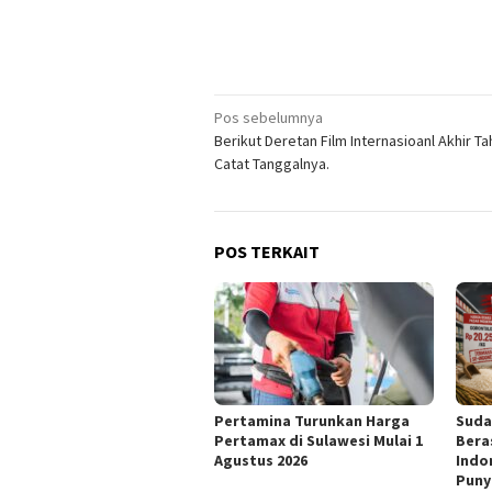
Navigasi
Pos sebelumnya
Berikut Deretan Film Internasioanl Akhir Ta
pos
Catat Tanggalnya.
POS TERKAIT
Pertamina Turunkan Harga
Suda
Pertamax di Sulawesi Mulai 1
Bera
Agustus 2026
Indo
Puny