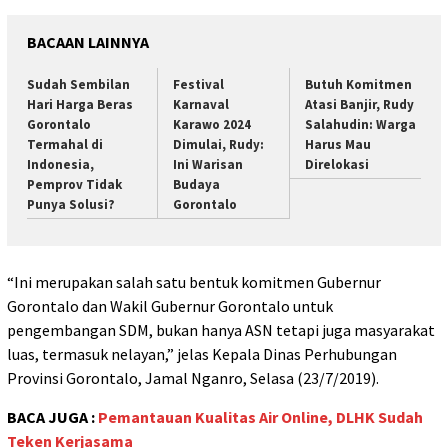
BACAAN LAINNYA
Sudah Sembilan
Festival
Butuh Komitmen
Hari Harga Beras
Karnaval
Atasi Banjir, Rudy
Gorontalo
Karawo 2024
Salahudin: Warga
Termahal di
Dimulai, Rudy:
Harus Mau
Indonesia,
Ini Warisan
Direlokasi
Pemprov Tidak
Budaya
Punya Solusi?
Gorontalo
“Ini merupakan salah satu bentuk komitmen Gubernur
Gorontalo dan Wakil Gubernur Gorontalo untuk
pengembangan SDM, bukan hanya ASN tetapi juga masyarakat
luas, termasuk nelayan,” jelas Kepala Dinas Perhubungan
Provinsi Gorontalo, Jamal Nganro, Selasa (23/7/2019).
BACA JUGA :
Pemantauan Kualitas Air Online, DLHK Sudah
Teken Kerjasama