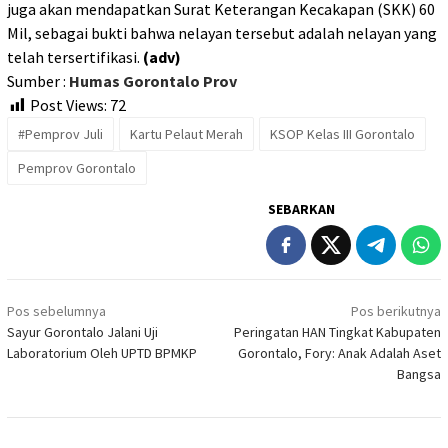
juga akan mendapatkan Surat Keterangan Kecakapan (SKK) 60
Mil, sebagai bukti bahwa nelayan tersebut adalah nelayan yang
telah tersertifikasi.
(adv)
Sumber :
Humas Gorontalo Prov
Post Views:
72
#Pemprov Juli
Kartu Pelaut Merah
KSOP Kelas III Gorontalo
Pemprov Gorontalo
SEBARKAN
Navigasi
Pos sebelumnya
Pos berikutnya
pos
Sayur Gorontalo Jalani Uji
Peringatan HAN Tingkat Kabupaten
Laboratorium Oleh UPTD BPMKP
Gorontalo, Fory: Anak Adalah Aset
Bangsa