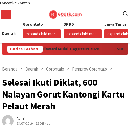
Loncat ke konten
Gorontalo
DPRD
Jawa Timur
Daerah
expand child menu
expand child menu
expand chil
 Pertamax di Sulawesi Mulai 1 Agustus 2026
Berita Terbaru
Sudah Sembil
Beranda
Daerah
Gorontalo
Pemprov Gorontalo
Selesai Ikuti Diklat, 600
Nalayan Gorut Kantongi Kartu
Pelaut Merah
Admin
23/07/2019
72 Dilihat