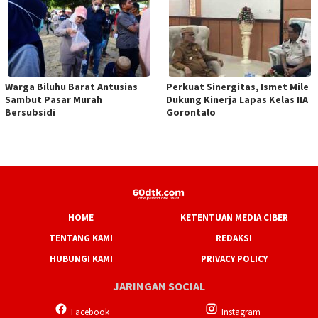
Warga Biluhu Barat Antusias
Perkuat Sinergitas, Ismet Mile
Sambut Pasar Murah
Dukung Kinerja Lapas Kelas IIA
Bersubsidi
Gorontalo
HOME
KETENTUAN MEDIA CIBER
TENTANG KAMI
REDAKSI
HUBUNGI KAMI
PRIVACY POLICY
JARINGAN SOCIAL
Facebook
Instagram