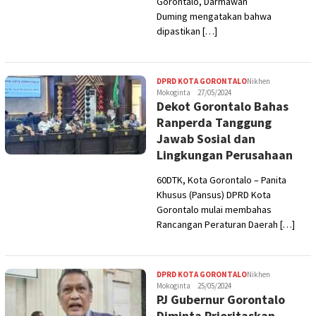
Gorontalo, Darmawan
Duming mengatakan bahwa
dipastikan […]
DPRD KOTA GORONTALO
Nikhen
Mokoginta
27/05/2024
Dekot Gorontalo Bahas
Ranperda Tanggung
Jawab Sosial dan
Lingkungan Perusahaan
60DTK, Kota Gorontalo – Panita
Khusus (Pansus) DPRD Kota
Gorontalo mulai membahas
Rancangan Peraturan Daerah […]
DPRD KOTA GORONTALO
Nikhen
Mokoginta
25/05/2024
PJ Gubernur Gorontalo
Diminta Prioritaskan