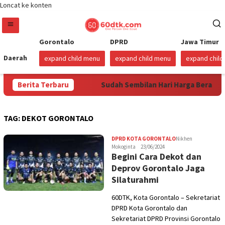
Loncat ke konten
Gorontalo
DPRD
Jawa Timur
Daerah
expand child menu
expand child menu
expand chil
ustus 2026
Berita Terbaru
Sudah Sembilan Hari Harga Beras Gorontalo T
TAG:
DEKOT GORONTALO
DPRD KOTA GORONTALO
Nikhen
Mokoginta
23/06/2024
Begini Cara Dekot dan
Deprov Gorontalo Jaga
Silaturahmi
60DTK, Kota Gorontalo – Sekretariat
DPRD Kota Gorontalo dan
Sekretariat DPRD Provinsi Gorontalo