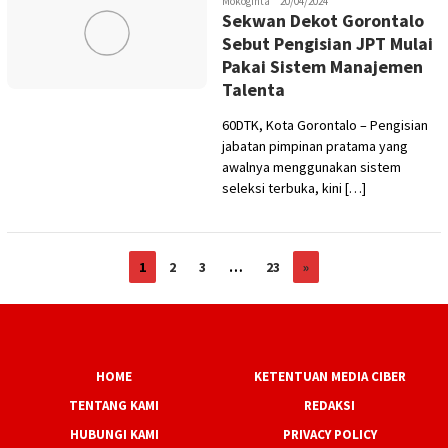
Mokoginta
20/04/2024
Sekwan Dekot Gorontalo
Sebut Pengisian JPT Mulai
Pakai Sistem Manajemen
Talenta
60DTK, Kota Gorontalo – Pengisian
jabatan pimpinan pratama yang
awalnya menggunakan sistem
seleksi terbuka, kini […]
1
2
3
…
23
»
HOME
KETENTUAN MEDIA CIBER
TENTANG KAMI
REDAKSI
HUBUNGI KAMI
PRIVACY POLICY