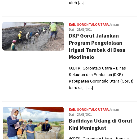
oleh […]
KAB. GORONTALO UTARA
Usman
Dai
24/09/2021
DKP Gorut Jalankan
Program Pengelolaan
Irigasi Tambak di Desa
Mootinelo
60DTK, Gorontalo Utara – Dinas
Kelautan dan Perikanan (DKP)
Kabupaten Gorontalo Utara (Gorut)
baru saja […]
KAB. GORONTALO UTARA
Usman
Dai
27/08/2021
Budidaya Udang di Gorut
Kini Meningkat
60DTK, Gorontalo Utara – Kepala