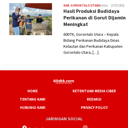
KAB. GORONTALO UTARA
Editor
27/07/2021
Hasil Produksi Budidaya
Perikanan di Gorut Dijamin
Meningkat
60DTK, Gorontalo Utara – Kepala
Bidang Perikanan Budidaya Dinas
Kelautan dan Perikanan Kabupaten
Gorontalo Utara, […]
HOME
KETENTUAN MEDIA CIBER
TENTANG KAMI
REDAKSI
HUBUNGI KAMI
PRIVACY POLICY
JARINGAN SOCIAL