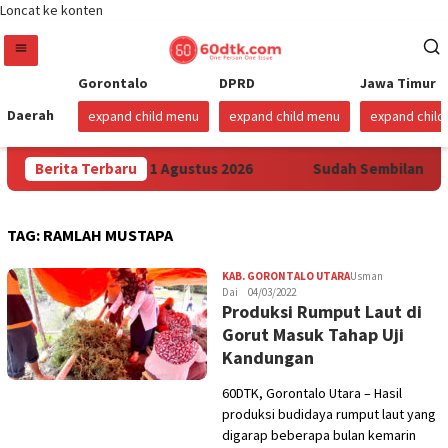
Loncat ke konten
Gorontalo
DPRD
Jawa Timur
Daerah
expand child menu
expand child menu
expand chil
 di Sulawesi Mulai 1 Agustus 2026
Berita Terbaru
Sudah Sembilan Hari 
TAG:
RAMLAH MUSTAPA
KAB. GORONTALO UTARA
Usman
Dai
04/03/2022
Produksi Rumput Laut di
Gorut Masuk Tahap Uji
Kandungan
60DTK, Gorontalo Utara – Hasil
produksi budidaya rumput laut yang
digarap beberapa bulan kemarin