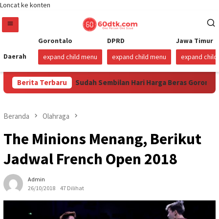
Loncat ke konten
Gorontalo
DPRD
Jawa Timur
Daerah
expand child menu
expand child menu
expand chil
stus 2026
Berita Terbaru
Sudah Sembilan Hari Harga Beras Gorontalo Ter
Beranda
Olahraga
The Minions Menang, Berikut
Jadwal French Open 2018
Admin
26/10/2018
47 Dilihat