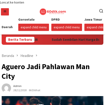
Loncat ke konten
Gorontalo
DPRD
Jawa Timur
Daerah
expand child menu
expand child menu
expand chil
ai 1 Agustus 2026
Berita Terbaru
Sudah Sembilan Hari Harga Beras Goro
Beranda
Headline
Aguero Jadi Pahlawan Man
City
Admin
28/11/2018
66 Dilihat