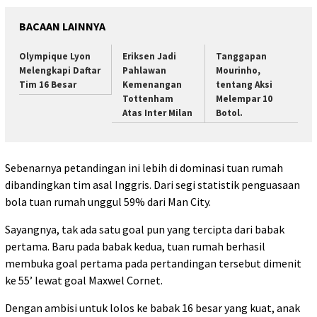
BACAAN LAINNYA
Olympique Lyon
Eriksen Jadi
Tanggapan
Melengkapi Daftar
Pahlawan
Mourinho,
Tim 16 Besar
Kemenangan
tentang Aksi
Tottenham
Melempar 10
Atas Inter Milan
Botol.
Sebenarnya petandingan ini lebih di dominasi tuan rumah
dibandingkan tim asal Inggris. Dari segi statistik penguasaan
bola tuan rumah unggul 59% dari Man City.
Sayangnya, tak ada satu goal pun yang tercipta dari babak
pertama. Baru pada babak kedua, tuan rumah berhasil
membuka goal pertama pada pertandingan tersebut dimenit
ke 55’ lewat goal Maxwel Cornet.
Dengan ambisi untuk lolos ke babak 16 besar yang kuat, anak