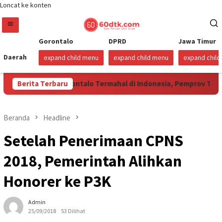
Loncat ke konten
Gorontalo
DPRD
Jawa Timur
Daerah
expand child menu
expand child menu
expand chil
Harga Beras Gorontalo Termahal di Indonesia, Pemprov Tidak Pu
Berita Terbaru
Beranda
Headline
Setelah Penerimaan CPNS
2018, Pemerintah Alihkan
Honorer ke P3K
Admin
25/09/2018
53 Dilihat