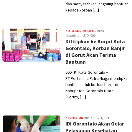
dan menyerahkan langsung bantuan
kepada korban […]
KOTA GORONTALO
Nikhen
Mokoginta
15/04/2024
Dititipkan ke Korpri Kota
Gorontalo, Korban Banjir
di Gorut Akan Terima
Bantuan
60DTK, Kota Gorontalo –
PT Pertamina Patra Niaga menitipkan
bantuan untuk korban banjir di
Kabupaten Gorontalo Utara
(Gorut), […]
KESEHATAN
Admin
12/11/2021
IDI Gorontalo Akan Gelar
Pelayanan Kesehatan