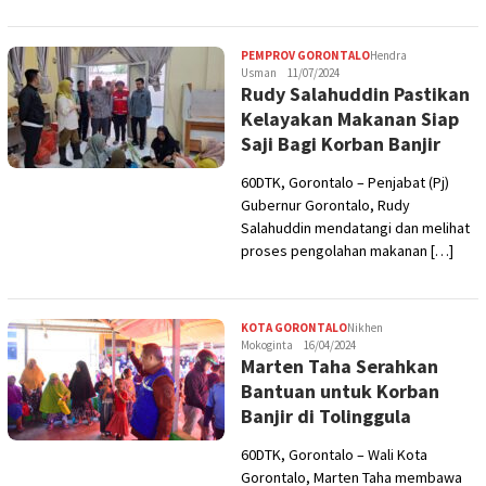
PEMPROV GORONTALO
Hendra
Usman
11/07/2024
Rudy Salahuddin Pastikan
Kelayakan Makanan Siap
Saji Bagi Korban Banjir
60DTK, Gorontalo – Penjabat (Pj)
Gubernur Gorontalo, Rudy
Salahuddin mendatangi dan melihat
proses pengolahan makanan […]
KOTA GORONTALO
Nikhen
Mokoginta
16/04/2024
Marten Taha Serahkan
Bantuan untuk Korban
Banjir di Tolinggula
60DTK, Gorontalo – Wali Kota
Gorontalo, Marten Taha membawa