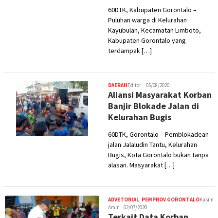
60DTK, Kabupaten Gorontalo –
Puluhan warga di Kelurahan
Kayubulan, Kecamatan Limboto,
Kabupaten Gorontalo yang
terdampak […]
DAERAH
Editor
05/08/2020
Aliansi Masyarakat Korban
Banjir Blokade Jalan di
Kelurahan Bugis
60DTK, Gorontalo – Pemblokadean
jalan Jalaludin Tantu, Kelurahan
Bugis, Kota Gorontalo bukan tanpa
alasan. Masyarakat […]
ADVETORIAL
,
PEMPROV GORONTALO
Kasim
Amir
02/07/2020
Terkait Data Korban