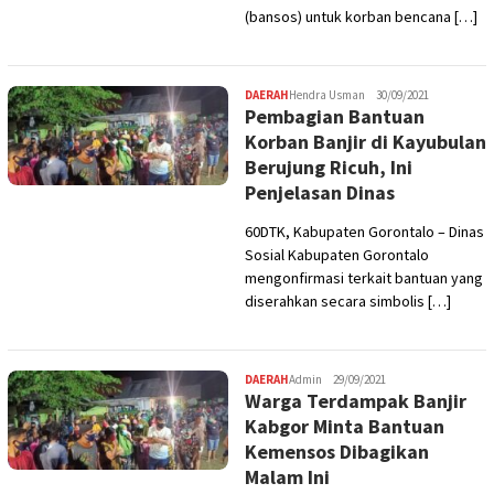
(bansos) untuk korban bencana […]
DAERAH
Hendra Usman
30/09/2021
Pembagian Bantuan
Korban Banjir di Kayubulan
Berujung Ricuh, Ini
Penjelasan Dinas
60DTK, Kabupaten Gorontalo – Dinas
Sosial Kabupaten Gorontalo
mengonfirmasi terkait bantuan yang
diserahkan secara simbolis […]
DAERAH
Admin
29/09/2021
Warga Terdampak Banjir
Kabgor Minta Bantuan
Kemensos Dibagikan
Malam Ini