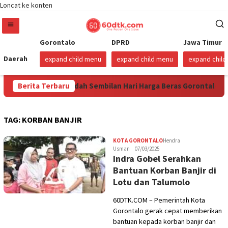
Loncat ke konten
Gorontalo
DPRD
Jawa Timur
Daerah
expand child menu
expand child menu
expand chil
26
Berita Terbaru
Sudah Sembilan Hari Harga Beras Gorontalo Termahal 
TAG:
KORBAN BANJIR
KOTA GORONTALO
Hendra
Usman
07/03/2025
Indra Gobel Serahkan
Bantuan Korban Banjir di
Lotu dan Talumolo
60DTK.COM – Pemerintah Kota
Gorontalo gerak cepat memberikan
bantuan kepada korban banjir dan