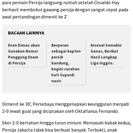
para pemain Persija langsung runtuh setelah Osvaldo Hay
berhasil membobol gawang persija dengan sangat cepat pada
awal pertandingan dimenit ke 2’.
BACAAN LAINNYA
Evan Dimas akan
Berperan
Arsenal Semakin
Gunakan Nomor
sebagai kapten
Ganas, Berikut
Punggung Enam
persib
Hasil Lengkap
di Persija
bandung,
Liga Inggris.
begini curahan
hati Supardi
nasir.
Dimenit ke 30’, Persebaya menggenapkan keunggulan menjadi
2-0 lewat goal yang diciptakan oleh Oktafianus Fernando.
Skor 2-0 bertahan hingga turun minum. Memasuki babak kedua,
Persija Jakarta tidak bisa berbuat banyak. Terbukti, anak