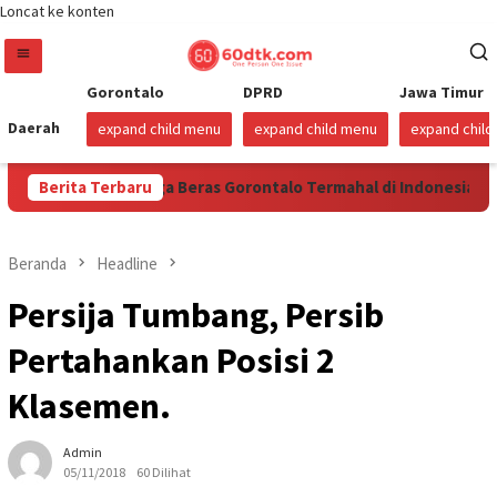
Loncat ke konten
Gorontalo
DPRD
Jawa Timur
Daerah
expand child menu
expand child menu
expand chil
ilan Hari Harga Beras Gorontalo Termahal di Indonesia, Pempro
Berita Terbaru
Beranda
Headline
Persija Tumbang, Persib
Pertahankan Posisi 2
Klasemen.
Admin
05/11/2018
60 Dilihat