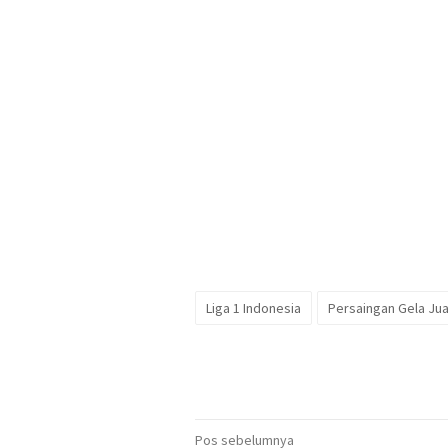
Liga 1 Indonesia
Persaingan Gela Ju
Navigasi
Pos sebelumnya