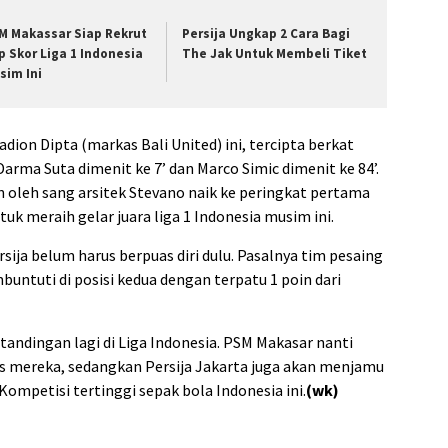
M Makassar Siap Rekrut
Persija Ungkap 2 Cara Bagi
p Skor Liga 1 Indonesia
The Jak Untuk Membeli Tiket
sim Ini
on Dipta (markas Bali United) ini, tercipta berkat
rma Suta dimenit ke 7’ dan Marco Simic dimenit ke 84’.
 oleh sang arsitek Stevano naik ke peringkat pertama
k meraih gelar juara liga 1 Indonesia musim ini.
rsija belum harus berpuas diri dulu. Pasalnya tim pesaing
untuti di posisi kedua dengan terpatu 1 poin dari
tandingan lagi di Liga Indonesia. PSM Makasar nanti
 mereka, sedangkan Persija Jakarta juga akan menjamu
Kompetisi tertinggi sepak bola Indonesia ini.
(wk)