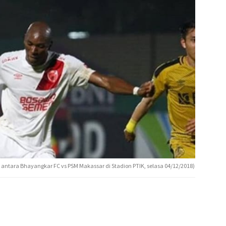
ntara Bhayangkar FC vs PSM Makassar di Stadion PTIK, selasa 04/12/2018)