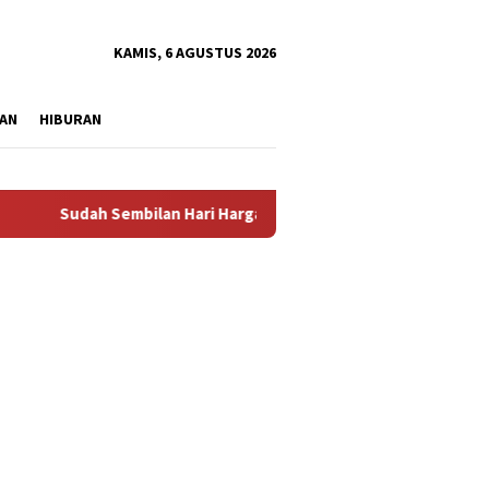
tutup
KAMIS, 6 AGUSTUS 2026
AN
HIBURAN
 Sembilan Hari Harga Beras Gorontalo Termahal di Indonesia, P