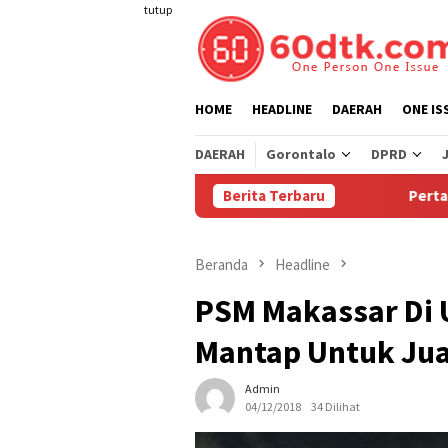
Loncat
tutup
ke
konten
HOME
HEADLINE
DAERAH
ONE IS
DAERAH
Gorontalo
DPRD
Berita Terbaru
Pertamina Turunkan
Beranda
Headline
PSM Makassar Di U
Mantap Untuk Jua
Admin
04/12/2018
34 Dilihat