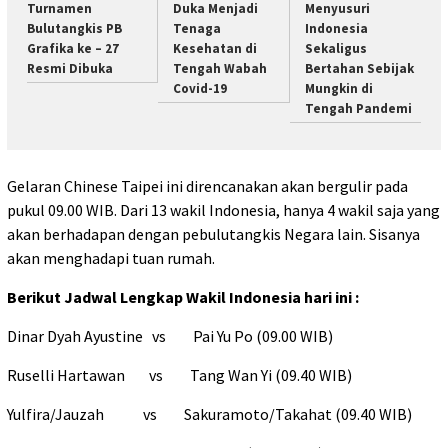
Turnamen
Duka Menjadi
Menyusuri
Bulutangkis PB
Tenaga
Indonesia
Grafika ke – 27
Kesehatan di
Sekaligus
Resmi Dibuka
Tengah Wabah
Bertahan Sebijak
Covid-19
Mungkin di
Tengah Pandemi
Gelaran Chinese Taipei ini direncanakan akan bergulir pada
pukul 09.00 WIB. Dari 13 wakil Indonesia, hanya 4 wakil saja yang
akan berhadapan dengan pebulutangkis Negara lain. Sisanya
akan menghadapi tuan rumah.
Berikut Jadwal Lengkap Wakil Indonesia hari ini :
Dinar Dyah Ayustine vs Pai Yu Po (09.00 WIB)
Ruselli Hartawan vs Tang Wan Yi (09.40 WIB)
Yulfira/Jauzah vs Sakuramoto/Takahat (09.40 WIB)