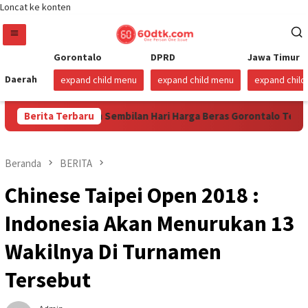
Loncat ke konten
Gorontalo
DPRD
Jawa Timur
Daerah
expand child menu
expand child menu
expand chil
Berita Terbaru
Sudah Sembilan Hari Harga Beras Gorontalo Termahal di
Beranda
BERITA
Chinese Taipei Open 2018 :
Indonesia Akan Menurukan 13
Wakilnya Di Turnamen
Tersebut