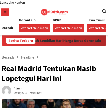
Loncat ke konten
Gorontalo
DPRD
Jawa Timur
Daerah
expand child menu
expand child menu
expand chil
026
Berita Terbaru
Sudah Sembilan Hari Harga Beras Gorontalo Termahal
Beranda
Headline
Real Madrid Tentukan Nasib
Lopetegui Hari Ini
Admin
29/10/2018
70 Dilihat