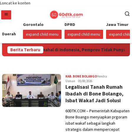
Loncat ke konten
Gorontalo
DPRD
Jawa Timur
Daerah
expand child menu
expand child menu
expand chil
orontalo Termahal di Indonesia, Pemprov Tidak Punya Solusi?
Berita Terbaru
60DTK.COM
KAB. BONE BOLANGO
Hendra
Usman
05/08/2026
Legalisasi Tanah Rumah
Ibadah di Bone Bolango,
Isbat Wakaf Jadi Solusi
60DTK.COM – Pemerintah Kabupaten
Bone Boango menyiapkan prgoram
isbat wakaf sebagai langkah
strategis dalam mempercepat