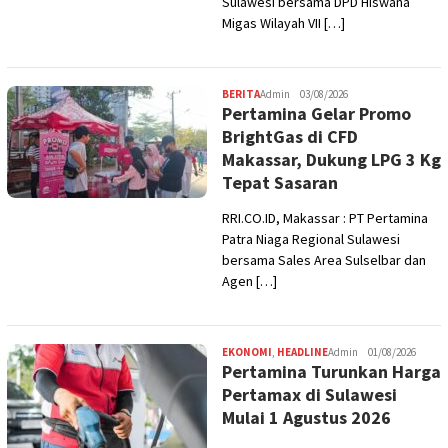
Sulawesi bersama DPD Hiswana
Migas Wilayah VII […]
BERITA
Admin
03/08/2026
Pertamina Gelar Promo
BrightGas di CFD
Makassar, Dukung LPG 3 Kg
Tepat Sasaran
RRI.CO.ID, Makassar : PT Pertamina
Patra Niaga Regional Sulawesi
bersama Sales Area Sulselbar dan
Agen […]
EKONOMI
,
HEADLINE
Admin
01/08/2026
Pertamina Turunkan Harga
Pertamax di Sulawesi
Mulai 1 Agustus 2026