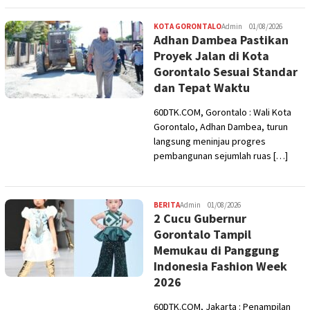
KOTA GORONTALO
Admin
01/08/2026
Adhan Dambea Pastikan
Proyek Jalan di Kota
Gorontalo Sesuai Standar
dan Tepat Waktu
60DTK.COM, Gorontalo : Wali Kota
Gorontalo, Adhan Dambea, turun
langsung meninjau progres
pembangunan sejumlah ruas […]
BERITA
Admin
01/08/2026
2 Cucu Gubernur
Gorontalo Tampil
Memukau di Panggung
Indonesia Fashion Week
2026
60DTK.COM, Jakarta : Penampilan