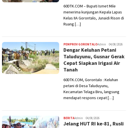
60DTK.COM – Bupati Ismet Mile
menerima kunjungan Kepala Lapas
Kelas IIA Gorontalo, Junaidi Rison di
Ruang […]
PEMPROV GORONTALO
Admin
04/08/2026
Dengar Keluhan Petani
Taluduyunu, Gusnar Gerak
Cepat Siapkan Irigasi Air
Tanah
60DTK.COM, Gorontalo : Keluhan
petani di Desa Taluduyunu,
Kecamatan Telaga Biru, langsung
mendapat respons cepat […]
BERITA
Admin
04/08/2026
Jelang HUT RI ke-81, Rusli