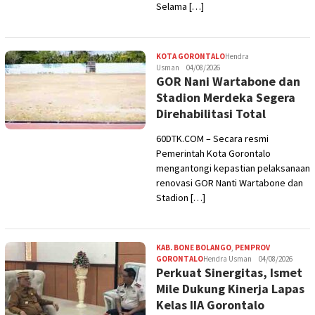
Selama […]
KOTA GORONTALO
Hendra
Usman
04/08/2026
GOR Nani Wartabone dan
Stadion Merdeka Segera
Direhabilitasi Total
60DTK.COM – Secara resmi
Pemerintah Kota Gorontalo
mengantongi kepastian pelaksanaan
renovasi GOR Nanti Wartabone dan
Stadion […]
KAB. BONE BOLANGO
,
PEMPROV
GORONTALO
Hendra Usman
04/08/2026
Perkuat Sinergitas, Ismet
Mile Dukung Kinerja Lapas
Kelas IIA Gorontalo