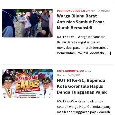
PEMPROV GORONTALO
Admin
04/08/2026
Warga Biluhu Barat
Antusias Sambut Pasar
Murah Bersubsidi
60DTK.COM – Warga Kecamatan
Biluhu Barat sangat antusias
menyabut pasar murah bersubsidi
Pemerintah Provinsi Gorontalo. […]
KOTA GORONTALO
Hendra
Usman
04/08/2026
HUT RI Ke-81, Bapenda
Kota Gorontalo Hapus
Denda Tunggakan Pajak
60DTK.COM – Kabar baik untuk
seluruh warga Kota Gorontalo yang
masih ada tunggakan pajak daerah.