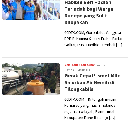
Habibie Beri Hadiah
Terindah bagi Warga
Dudepo yang Sulit
Dilupakan
60DTK.COM, Gorontalo : Anggota
DPR RI Komisi XII dari Fraksi Partai
Golkar, Rusli Habibie, kembali […]
KAB. BONE BOLANGO
Hendra
Usman
04/08/2026
Gerak Cepat! Ismet Mile
Salurkan Air Bersih di
Tilongkabila
60DTK.COM – Di tengah musim
kemarau yang masih melanda
sejumlah wilayah, Pemerintah
Kabupaten Bone Bolango […]