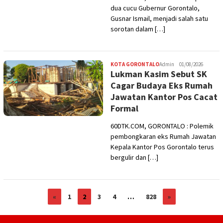
dua cucu Gubernur Gorontalo,
Gusnar Ismail, menjadi salah satu
sorotan dalam […]
KOTA GORONTALO
Admin
01/08/2026
Lukman Kasim Sebut SK
Cagar Budaya Eks Rumah
Jawatan Kantor Pos Cacat
Formal
60DTK.COM, GORONTALO : Polemik
pembongkaran eks Rumah Jawatan
Kepala Kantor Pos Gorontalo terus
bergulir dan […]
«
1
2
3
4
…
828
»