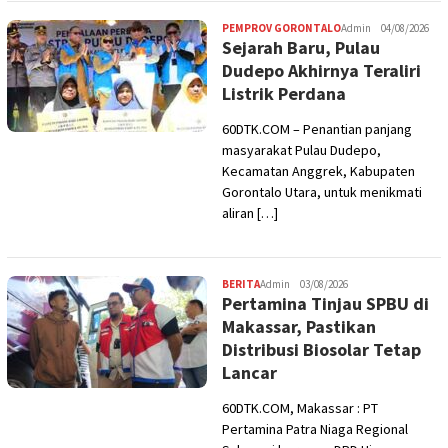
PEMPROV GORONTALO
Admin
04/08/2026
Sejarah Baru, Pulau
Dudepo Akhirnya Teraliri
Listrik Perdana
60DTK.COM – Penantian panjang
masyarakat Pulau Dudepo,
Kecamatan Anggrek, Kabupaten
Gorontalo Utara, untuk menikmati
aliran […]
BERITA
Admin
03/08/2026
Pertamina Tinjau SPBU di
Makassar, Pastikan
Distribusi Biosolar Tetap
Lancar
60DTK.COM, Makassar : PT
Pertamina Patra Niaga Regional