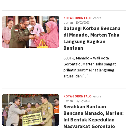
KOTA GORONTALO
Hendra
Usman
10/02/2023
Datangi Korban Bencana
di Manado, Marten Taha
Langsung Bagikan
Bantuan
60DTK, Manado – Wali Kota
Gorontalo, Marten Taha sangat
prihatin saat melihat langsung
situasi dan […]
KOTA GORONTALO
Hendra
Usman
06/02/2023
Serahkan Bantuan
Bencana Manado, Marten:
Ini Bentuk Kepedulian
Masyarakat Gorontalo