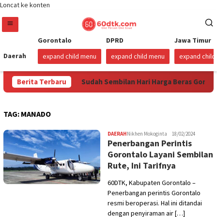
Loncat ke konten
Gorontalo
DPRD
Jawa Timur
Daerah
expand child menu
expand child menu
expand chil
us 2026
Berita Terbaru
Sudah Sembilan Hari Harga Beras Gorontalo Terma
TAG:
MANADO
DAERAH
Nikhen Mokoginta
18/02/2024
Penerbangan Perintis
Gorontalo Layani Sembilan
Rute, Ini Tarifnya
60DTK, Kabupaten Gorontalo –
Penerbangan perintis Gorontalo
resmi beroperasi. Hal ini ditandai
dengan penyiraman air […]