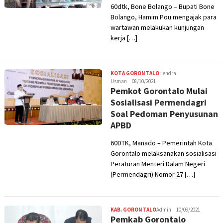
60dtk, Bone Bolango – Bupati Bone
Bolango, Hamim Pou mengajak para
wartawan melakukan kunjungan
kerja […]
KOTA GORONTALO
Hendra
Usman
08/10/2021
Pemkot Gorontalo Mulai
Sosialisasi Permendagri
Soal Pedoman Penyusunan
APBD
60DTK, Manado – Pemerintah Kota
Gorontalo melaksanakan sosialisasi
Peraturan Menteri Dalam Negeri
(Permendagri) Nomor 27 […]
KAB. GORONTALO
Admin
10/09/2021
Pemkab Gorontalo