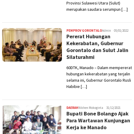
Provinsi Sulawesi Utara (Sulut)
merupakan saudara serumpun […]
PEMPROV GORONTALO
Admin
05/01/2022
Pererat Hubungan
Kekerabatan, Gubernur
Gorontalo dan Sulut Jalin
Silaturahmi
60DTK, Manado – Dalam mempererat
hubungan kekerabatan yang terjalin
selama ini, Gubernur Gorontalo Rusli
Habibie […]
DAERAH
Nikhen Mokoginta
31/12/2021
Bupati Bone Bolango Ajak
Para Wartawan Kunjungan
Kerja ke Manado