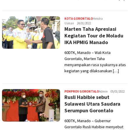
KOTA GORONTALO
Hendra
Usman
24/01/2022
Marten Taha Apresiasi
Kegiatan Tour de Moladu
IKA HPMIG Manado
60DTK, Manado – Wali Kota
Gorontalo, Marten Taha
menyampaikan rasa syukurnya atas
kegiatan yang dilaksanakan […]
PEMPROV GORONTALO
Admin
05/01/2022
Rusli Habibie sebut
Sulawesi Utara Saudara
Serumpun Gorontalo
60DTK, Manado – Gubernur
Gorontalo Rusli Habibie menyebut