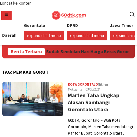
Loncat ke konten
Gorontalo
DPRD
Jawa Timur
Daerah
expand child menu
expand child menu
expand chil
 2026
Berita Terbaru
Sudah Sembilan Hari Harga Beras Gorontalo Termah
TAG:
PEMKAB GORUT
KOTA GORONTALO
Nikhen
Mokoginta
03/01/2024
Marten Taha Ungkap
Alasan Sambangi
Gorontalo Utara
60DTK, Gorontalo – Wali Kota
Gorontalo, Marten Taha mendatangi
Kantor Bupati Gorontalo Utara,